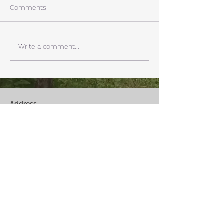
House〉A棟 晴れた日にはリ
ュールが終了。 
Comments
ビングから富士山を見る事が
掃除と片付けの日
できます。寒い冬は特によく
す。 明日、明後
見れます。 床暖房が効いた
しいとの予報。 西湖
Write a comment...
リビングで、薪ストーブで薪
どまで下がるだそ
を焚きお茶を飲みながらのん
に気をつけなけれ
びり過ごす事ができます。寒
ん。
い冬でも快適です。
Address
Fuji Kawaguchiko-Machi, Minami-Tsurugun,
Yamanashi,
401-0332
Saiko3172 -1(Cabin A~E)
Saiko1174-3(​Cabin F&G)
Management Office
: Weekend House Saiko
1174-3, Saiko, Fuji Kawaguchiko-Machi, Minami-
Tsurugun, Yamanashi,
401-0332