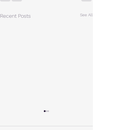
See All
Recent Posts
A棟から
小休止
西湖週末の家〈Weekend
年末年始の慌ただ