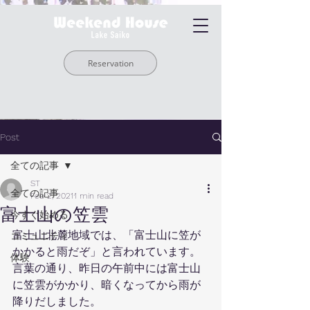
Reservation
Post
全ての記事
ST
全ての記事
Feb 2, 2021
1 min read
富士山の笠雲
今すぐ始める
富士山北麓地域では、「富士山に笠が
コミュニティ
かかると雨だぞ」と言われています。
体験
言葉の通り、昨日の午前中には富士山
に笠雲がかかり、暗くなってから雨が
降りだしました。