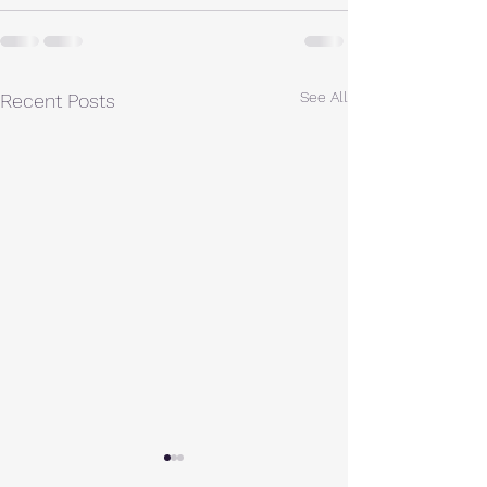
See All
Recent Posts
A棟から
小休止