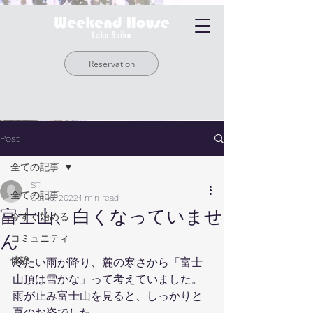
Reservation
Post
全ての記事
ST
全ての記事
Oct 10, 2022
1 min read
富士山、白くなっていませ
今すぐ始める
ん
コミュニティ
体験
冷たい雨が降り、麓の寒さから「富士
山頂は雪かな」って考えていました。
雨が止み富士山を見ると、しっかりと
夏のお姿でした。