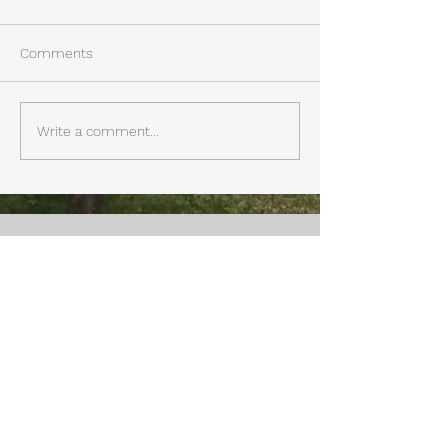
西湖週末の家〈Weekend
年末年始の慌ただ
House〉A棟 晴れた日にはリ
ュールが終了。 
Comments
ビングから富士山を見る事が
掃除と片付けの日
できます。寒い冬は特によく
す。 明日、明後
見れます。 床暖房が効いた
しいとの予報。 西湖
Write a comment...
リビングで、薪ストーブで薪
どまで下がるだそ
を焚きお茶を飲みながらのん
に気をつけなけれ
びり過ごす事ができます。寒
ん。
い冬でも快適です。
Address
Fuji Kawaguchiko-Machi, Minami-Tsurugun,
Yamanashi,
401-0332
Saiko3172 -1(Cabin A~E)
Saiko1174-3(​Cabin F&G)
Management Office
: Weekend House Saiko
1174-3, Saiko, Fuji Kawaguchiko-Machi, Minami-