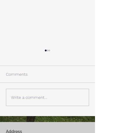
A棟から
小休止
西湖週末の家〈Weekend
年末年始の慌ただ
House〉A棟 晴れた日にはリ
ュールが終了。 
Comments
ビングから富士山を見る事が
掃除と片付けの日
できます。寒い冬は特によく
す。 明日、明後
見れます。 床暖房が効いた
しいとの予報。 西湖
Write a comment...
リビングで、薪ストーブで薪
どまで下がるだそ
を焚きお茶を飲みながらのん
に気をつけなけれ
びり過ごす事ができます。寒
ん。
い冬でも快適です。
Address