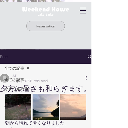
Reservation
Post
全ての記事
ST
全ての記事
Aug 2, 2024
1 min read
夕方は暑さも和らぎます。
今すぐ始める
コミュニティ
体験
朝から晴れて暑くなりました。