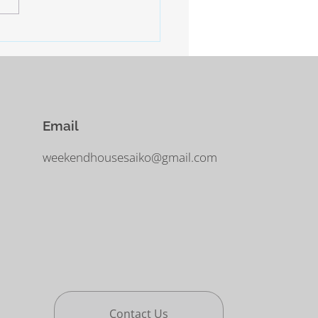
は寒さ厳しいとの予報。 西
−10°ほどまで下がるだそう。
に気をつけなければなりませ
Email
weekendhousesaiko@gmail.com
Contact Us