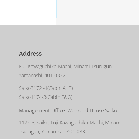
所。 白い雪と青い空。
Address
Fuji Kawaguchiko-Machi, Minami-Tsurugun,
Yamanashi, 401-0332
Saiko3172 -1(Cabin A~E)
Saiko1174-3(​Cabin F&G)
Management Office
: Weekend House Saiko
1174-3, Saiko, Fuji Kawaguchiko-Machi, Minami-
Tsurugun, Yamanashi, 401-0332