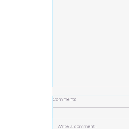
冬の日
Comments
今年の冬は、今のところ雪は少な
め。 しかし、例年より寒い日が
多くなっています。 静かな場
Write a comment...