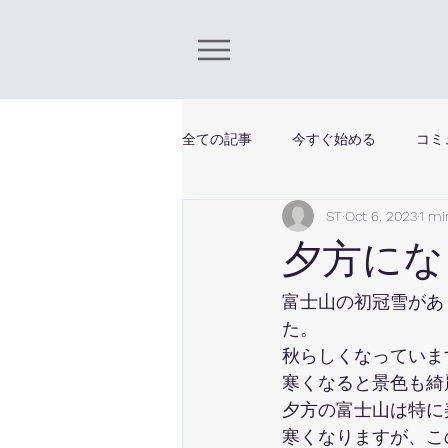
全ての記事
今すぐ始める
コミ
ST
Oct 6, 2023
1 mi
夕方にな
富士山の初冠雪があ
た。
秋らしくなっていま
寒くなると景色も綺
夕方の富士山は特に
寒くなりますが、こ