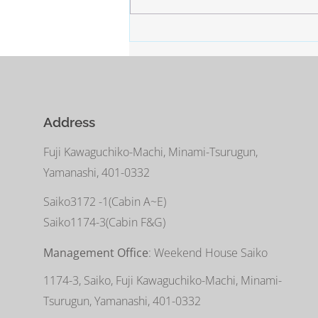
所。 白い雪と青い空。
Address
Fuji Kawaguchiko-Machi, Minami-Tsurugun,
Yamanashi, 401-0332
Saiko3172 -1(Cabin A~E)
Saiko1174-3(​Cabin F&G)
Management Office
: Weekend House Saiko
1174-3, Saiko, Fuji Kawaguchiko-Machi, Minami-
Tsurugun, Yamanashi, 401-0332