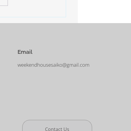
は寒さ厳しいとの予報。 西
−10°ほどまで下がるだそう。
に気をつけなければなりませ
Email
weekendhousesaiko@gmail.com
Contact Us