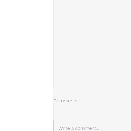
冬の日
Comments
今年の冬は、今のところ雪は少な
め。 しかし、例年より寒い日が
多くなっています。 静かな場
Write a comment...