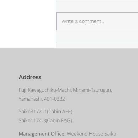
今年の冬は、今のところ雪は少な
め。 しかし、例年より寒い日が
多くなっています。 静かな場
Write a comment...
所。 白い雪と青い空。
Address
Fuji Kawaguchiko-Machi, Minami-Tsurugun,
Yamanashi, 401-0332
Saiko3172 -1(Cabin A~E)
Saiko1174-3(​Cabin F&G)
Management Office
: Weekend House Saiko