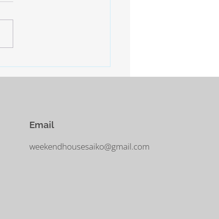
年始の慌ただしいスケジュー
終了。 しばらくは掃除と片
の日となります。 明日、明
は寒さ厳しいとの予報。 西
−10°ほどまで下がるだそう。
に気をつけなければなりませ
Email
weekendhousesaiko@gmail.com