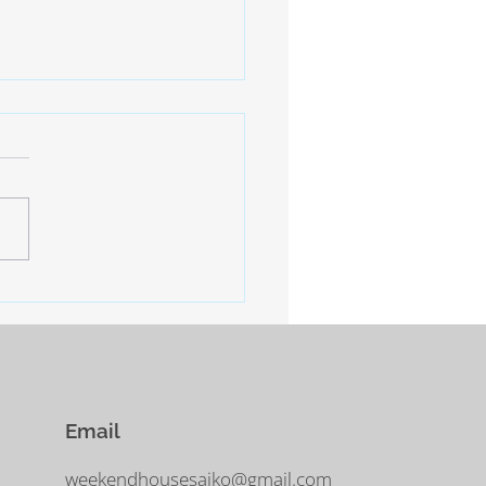
止
年始の慌ただしいスケジュー
終了。 しばらくは掃除と片
の日となります。 明日、明
は寒さ厳しいとの予報。 西
−10°ほどまで下がるだそう。
に気をつけなければなりませ
Email
weekendhousesaiko@gmail.com