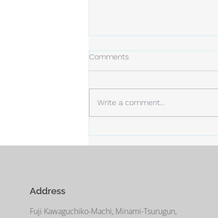
冬の日
Comments
今年の冬は、今のところ雪は少な
め。 しかし、例年より寒い日が
多くなっています。 静かな場
Write a comment...
所。 白い雪と青い空。
Address
Fuji Kawaguchiko-Machi, Minami-Tsurugun,