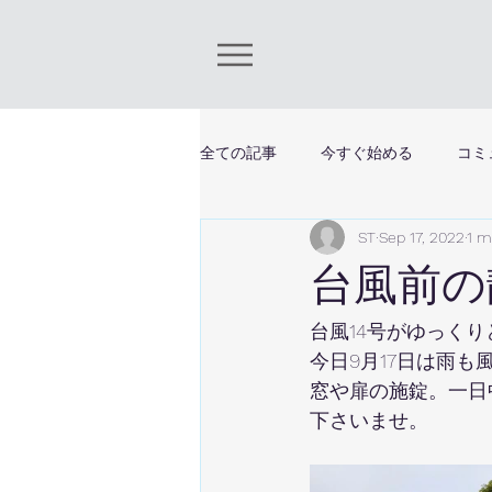
全ての記事
今すぐ始める
コミ
ST
Sep 17, 2022
1 m
台風前の
台風14号がゆっく
今日9月17日は雨
窓や扉の施錠。一日
下さいませ。