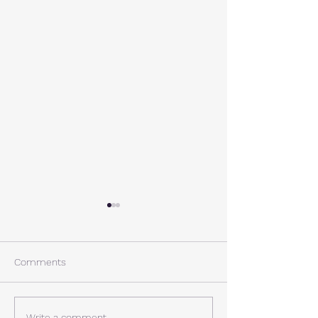
A棟から
小休止
西湖週末の家〈Weekend
年末年始の慌ただ
House〉A棟 晴れた日にはリ
ュールが終了。 
Comments
ビングから富士山を見る事が
掃除と片付けの日
できます。寒い冬は特によく
す。 明日、明後
見れます。 床暖房が効いた
しいとの予報。 西湖
Write a comment...