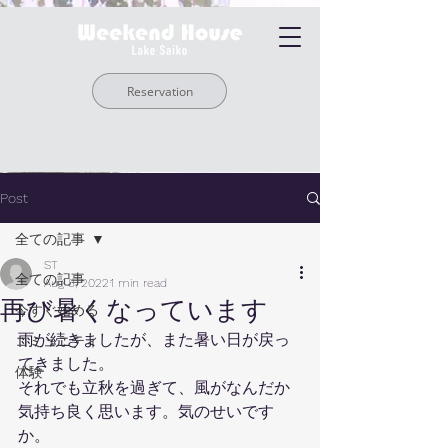
Reservation
Post
全ての記事
ST
全ての記事
Aug 8, 2022
1 min read
再び暑くなっています
今すぐ始める
雨が続きましたが、また暑い日が戻っ
コミュニティ
てきました。
体験
それでも立秋を過ぎて、風がなんだか
気持ち良く思います。気のせいです
か。