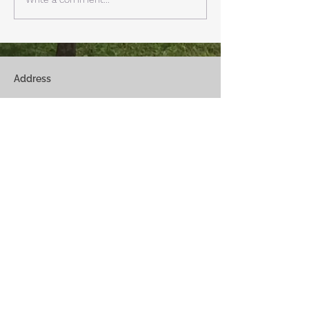
リビングで、薪ストーブで薪
どまで下がるだそ
を焚きお茶を飲みながらのん
に気をつけなけれ
びり過ごす事ができます。寒
ん。
い冬でも快適です。
Address
Fuji Kawaguchiko-Machi, Minami-Tsurugun,
Yamanashi,
401-0332
Saiko3172 -1(Cabin A~E)
Saiko1174-3(​Cabin F&G)
Management Office
: Weekend House Saiko
1174-3, Saiko, Fuji Kawaguchiko-Machi, Minami-
Tsurugun, Yamanashi,
401-0332
Email
weekendhousesaiko@gmail.com