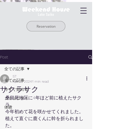
Reservation
Post
全ての記事
ST
全ての記事
Apr 12, 2024
1 min read
サクラサク
今すぐ始める
桑留尾地区に4年ほど前に植えたサク
コミュニティ
ラ。
体験
今年初めて花を咲かせてくれました。
植えて直ぐに鹿くんに幹を折られまし
た。