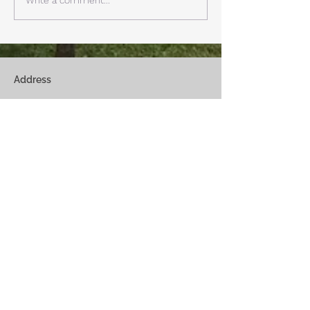
リビングで、薪ストーブで薪
どまで下がるだそ
を焚きお茶を飲みながらのん
に気をつけなけれ
びり過ごす事ができます。寒
ん。
い冬でも快適です。
Address
Fuji Kawaguchiko-Machi, Minami-Tsurugun,
Yamanashi,
401-0332
Saiko3172 -1(Cabin A~E)
Saiko1174-3(​Cabin F&G)
Management Office
: Weekend House Saiko
1174-3, Saiko, Fuji Kawaguchiko-Machi, Minami-
Tsurugun, Yamanashi,
401-0332
Email
weekendhousesaiko@gmail.com