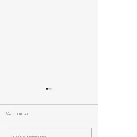
A棟から
小休止
西湖週末の家〈Weekend
年末年始の慌ただ
House〉A棟 晴れた日にはリ
ュールが終了。 
Comments
ビングから富士山を見る事が
掃除と片付けの日
できます。寒い冬は特によく
す。 明日、明後
見れます。 床暖房が効いた
しいとの予報。 西湖
Write a comment...