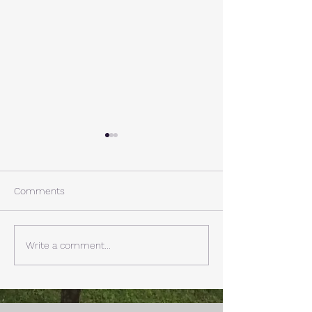
A棟から
小休止
西湖週末の家〈Weekend
年末年始の慌ただ
House〉A棟 晴れた日にはリ
ュールが終了。 
Comments
ビングから富士山を見る事が
掃除と片付けの日
できます。寒い冬は特によく
す。 明日、明後
見れます。 床暖房が効いた
しいとの予報。 西湖
Write a comment...
リビングで、薪ストーブで薪
どまで下がるだそ
を焚きお茶を飲みながらのん
に気をつけなけれ
びり過ごす事ができます。寒
ん。
い冬でも快適です。