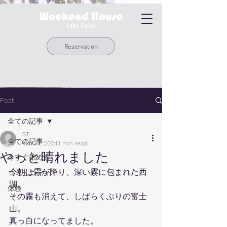
Reservation
Post
全ての記事
ST
全ての記事
Mar 27, 2024
1 min read
やっと晴れました
今すぐ始める
今朝は霜が降り、深い霧に包まれた西
コミュニティ
湖。
体験
その霧も消えて、しばらくぶりの富士
山。
真っ白になってました。