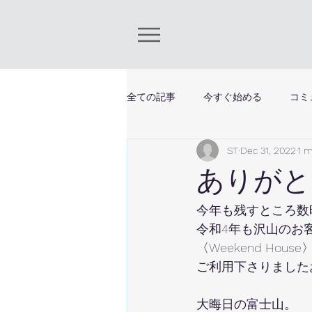
全ての記事
今すぐ始める
コミ
ST
Dec 31, 2022
1 m
ありがと
今年も残すところ数
令和4年も沢山のお
〈Weekend Ho
ご利用下さりました
大晦日の富士山。