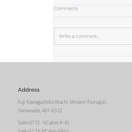
冬の日
Comments
今年の冬は、今のところ雪は少な
め。 しかし、例年より寒い日が
多くなっています。 静かな場
Write a comment...
所。 白い雪と青い空。
Address
Fuji Kawaguchiko-Machi, Minami-Tsurugun,
Yamanashi, 401-0332
Saiko3172 -1(Cabin A~E)
Saiko1174-3(​Cabin F&G)