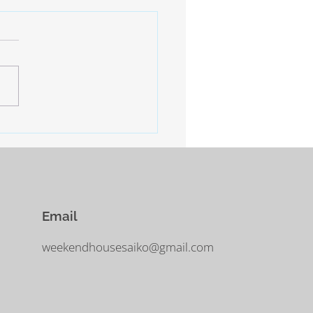
止
年始の慌ただしいスケジュー
終了。 しばらくは掃除と片
の日となります。 明日、明
は寒さ厳しいとの予報。 西
−10°ほどまで下がるだそう。
に気をつけなければなりませ
Email
weekendhousesaiko@gmail.com