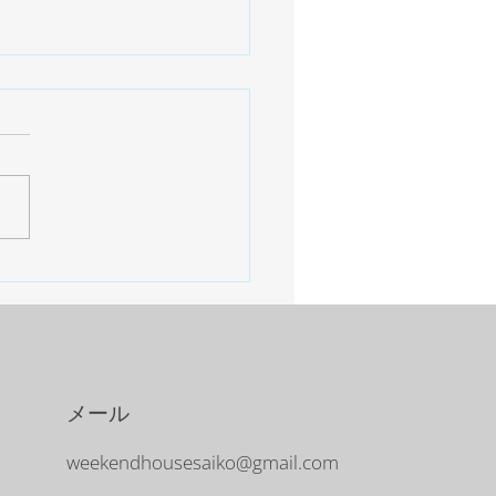
が満開です。 桜の中で最も
咲く山桜。 薄ピンク色と薄
若葉の色が控えめで良い。
そ一ヶ月、水仙で始まり山桜
。 良い季節が過ぎて行きま
メール
weekendhousesaiko@gmail.com