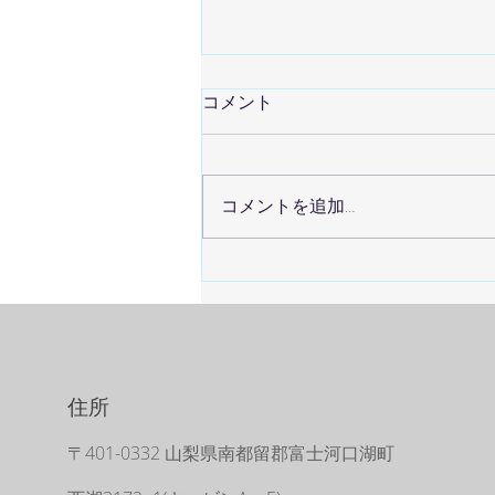
煩雑な日常の一切を忘れられ
コメント
るような空間
「人は聖地をつくりだすことによ
って、動植物を神話化することに
コメントを追加…
よって、その土地を自分のものに
する。つまり自分の住んでいる土
地を霊的な意味の深い場所に変え
るのである。 私たちには、時間
という壁が消えて奇跡が現れる神
聖な場所が必要だ。日常のさまつ
な一切を忘れるような空間、ない
しは...
住所
〒401-0332 山梨県南都留郡富士河口湖町